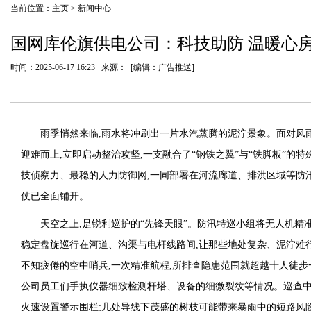
当前位置：
主页
>
新闻中心
国网库伦旗供电公司：科技助防 温暖心
时间：2025-06-17 16:23 来源： [编辑：广告推送]
雨季悄然来临,雨水将冲刷出一片水汽蒸腾的泥泞景象。面对风
迎难而上,立即启动整治攻坚,一支融合了“钢铁之翼”与“铁脚板”的
技侦察力、最稳的人力防御网,一同部署在河流廊道、排洪区域等防汛
仗已全面铺开。
天空之上,是锐利巡护的“先锋天眼”。防汛特巡小组将无人机精
稳定盘旋巡行在河道、沟渠与电杆线路间,让那些地处复杂、泥泞难
不知疲倦的空中哨兵,一次精准航程,所排查隐患范围就超越十人徒步
公司员工们手执仪器细致检测杆塔、设备的细微裂纹等情况。巡查中
火速设置警示围栏;几处导线下茂盛的树枝可能带来暴雨中的短路风险