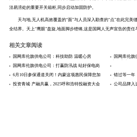
洼易涝处的重要开关箱柜,同步启动加固防护。
天与地,无人机高效覆盖的“面”与人员深入勘查的“点”在此完美
全结界。天上“鹰眼”盘旋,地面脚步铿锵,这是国网人无声宣告的责任
相关文章阅读
国网库伦旗供电公司：科技助防 温暖心房
国网库伦旗
为农业生
国网库伦旗供电公司：打赢防汛战 站好保电岗
6月10日参保通道关闭！内蒙这项惠民保障您加
错过等一年！
入了吗？
止，医保
投资青城·产融共赢，2025呼和浩特投融资大会
公司品牌入
成功举办