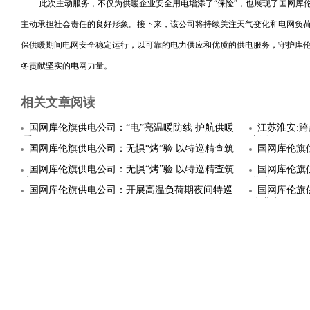
此次主动服务，不仅为供暖企业安全用电增添了“保险”，也展现了国网库伦
主动承担社会责任的良好形象。接下来，该公司将持续关注天气变化和电网负
保供暖期间电网安全稳定运行，以可靠的电力供应和优质的供电服务，守护库
冬贡献坚实的电网力量。
相关文章阅读
国网库伦旗供电公司：“电”亮温暖防线 护航供暖
江苏淮安:
季用
新路径
国网库伦旗供电公司：无惧“烤”验 以特巡精查筑
国网库伦旗
牢用
头查
国网库伦旗供电公司：无惧“烤”验 以特巡精查筑
国网库伦旗
牢用
头查
国网库伦旗供电公司：开展高温负荷期夜间特巡
国网库伦旗
行动
企业电